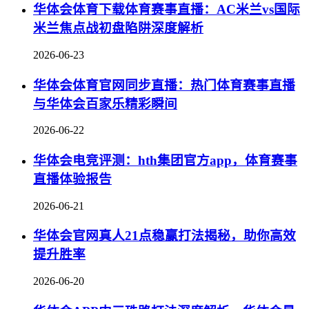
华体会体育下载体育赛事直播：AC米兰vs国际
米兰焦点战初盘陷阱深度解析
2026-06-23
华体会体育官网同步直播：热门体育赛事直播
与华体会百家乐精彩瞬间
2026-06-22
华体会电竞评测：hth集团官方app，体育赛事
直播体验报告
2026-06-21
华体会官网真人21点稳赢打法揭秘，助你高效
提升胜率
2026-06-20