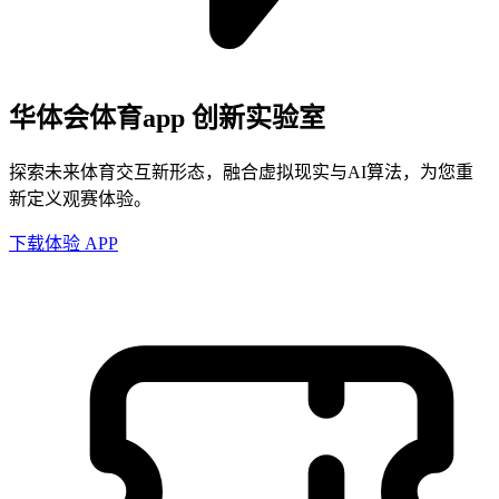
华体会体育app 创新实验室
探索未来体育交互新形态，融合虚拟现实与AI算法，为您重
新定义观赛体验。
下载体验 APP