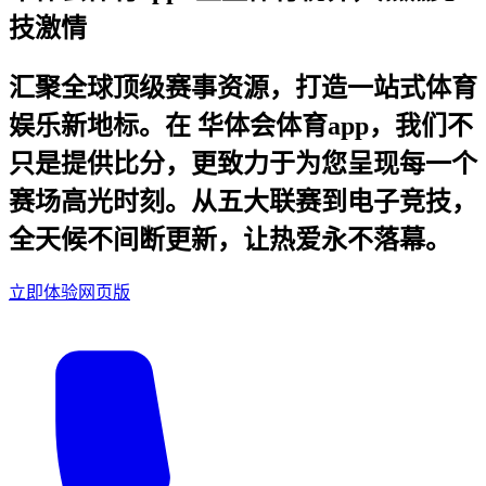
技激情
汇聚全球顶级赛事资源，打造一站式体育
娱乐新地标。在
华体会体育app
，我们不
只是提供比分，更致力于为您呈现每一个
赛场高光时刻。从五大联赛到电子竞技，
全天候不间断更新，让热爱永不落幕。
立即体验网页版