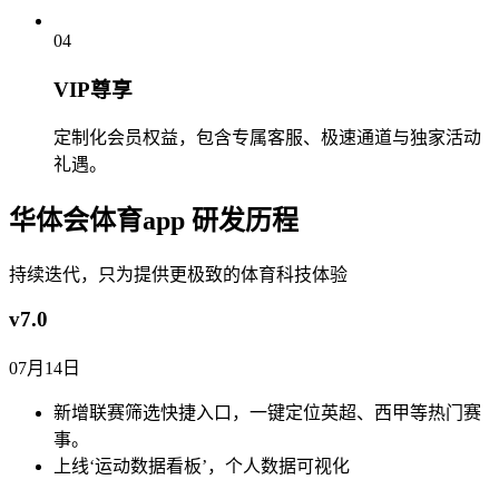
04
VIP尊享
定制化会员权益，包含专属客服、极速通道与独家活动
礼遇。
华体会体育app
研发历程
持续迭代，只为提供更极致的体育科技体验
v7.0
07月14日
新增联赛筛选快捷入口，一键定位英超、西甲等热门赛
事。
上线‘运动数据看板’，个人数据可视化