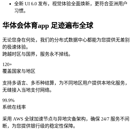
全新 UI 6.0 发布，视觉体验全面焕新，更符合亚洲用户
习惯。
华体会体育app
足迹遍布全球
无论您身在何处，我们的分布式数据中心都能为您提供无差别
的极速体验。
跨越时区与国界，服务永不掉线。
120
+
覆盖国家与地区
支持多语言、多币种结算，为不同地区用户提供本地化服务，
无缝接入当地支付网络。
99.9
%
系统在线率
采用 AWS 全球加速节点与异地灾备架构，确保 24/7 服务不间
断，为您提供银行级的稳定性保障。