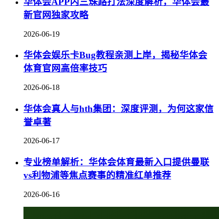
华体会APP内三珠路打法深度解析，华体会最
新官网独家攻略
2026-06-19
华体会娱乐卡Bug教程亲测上岸，揭秘华体会
体育官网高倍率技巧
2026-06-18
华体会真人与hth集团：深度评测，为何这家信
誉卓著
2026-06-17
专业榜单解析：华体会体育最新入口提供曼联
vs利物浦等焦点赛事的精准红单推荐
2026-06-16