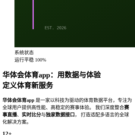
系统状态
运行平稳 100%
华体会体育app：用数据与体验
定义体育新服务
华体会体育app
是一家以科技为驱动的体育数据平台，专注为
全球用户提供高性能、高稳定的赛事体验。 我们深度整合
赛
事直播
、
实时比分
与
独家数据接口
， 打造适配多语言的全球
化解决方案。
12+