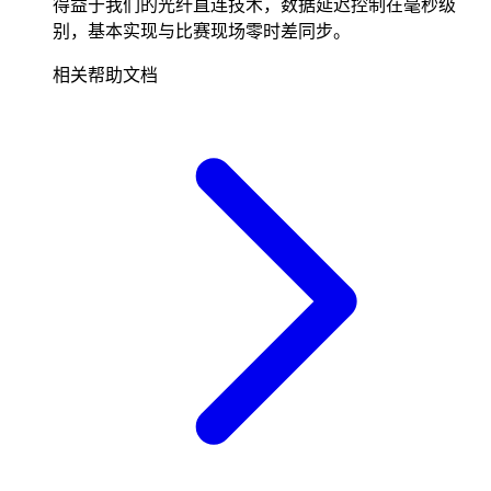
得益于我们的光纤直连技术，数据延迟控制在毫秒级
别，基本实现与比赛现场零时差同步。
相关帮助文档