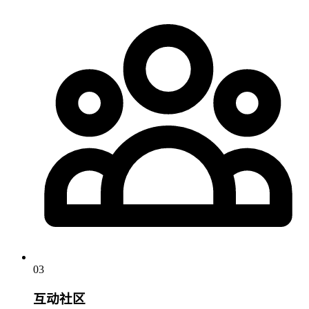
03
互动社区