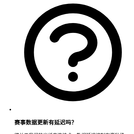
赛事数据更新有延迟吗？