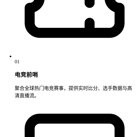
01
电竞前哨
聚合全球热门电竞赛事，提供实时比分、选手数据与高
清直播流。