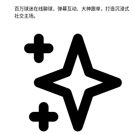
百万球迷在线聊球，弹幕互动、大神跟单，打造沉浸式
社交主场。