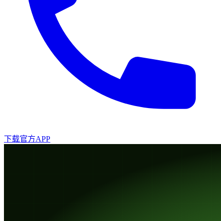
下载官方APP