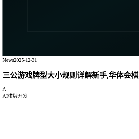
News
2025-12-31
三公游戏牌型大小规则详解新手,华体会
A
AI棋牌开发