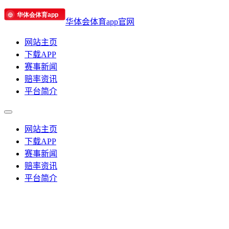
华体会体育app官网
网站主页
下载APP
赛事新闻
赔率资讯
平台简介
网站主页
下载APP
赛事新闻
赔率资讯
平台简介